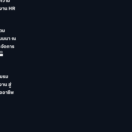
มความ
ะงาน HR
่วม
ัมมนา ณ
ะจัดการ
🏭
อบรม
าน สู่
ืออาชีพ