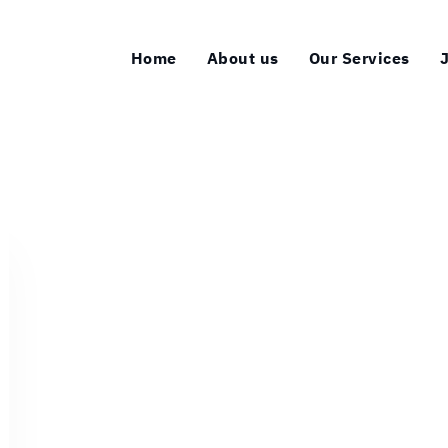
Home
About us
Our Services