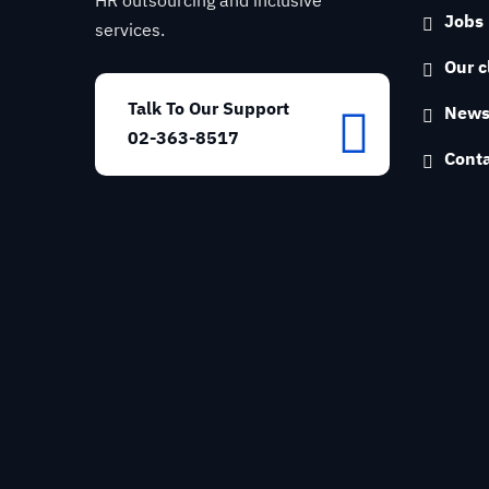
HR outsourcing and inclusive
Jobs
services.
Our c
Talk To Our Support
New
02-363-8517
Conta