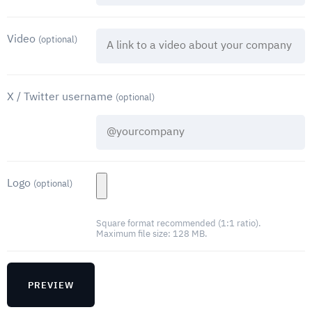
Video
(optional)
X / Twitter username
(optional)
Logo
(optional)
Square format recommended (1:1 ratio).
Maximum file size: 128 MB.