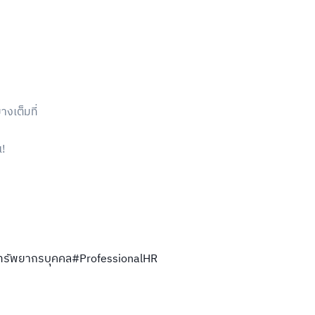
งเต็มที่
ณ!
ทรัพยากรบุคคล
#ProfessionalHR