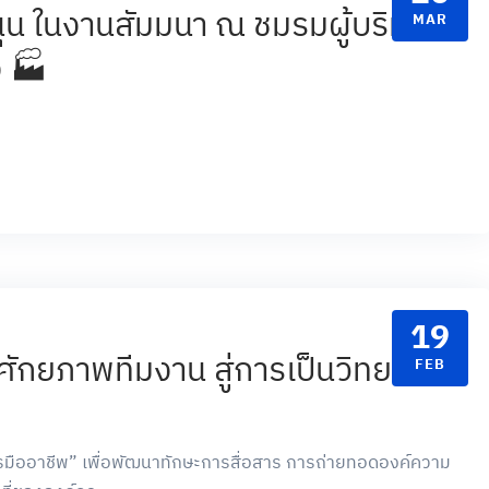
ุน ในงานสัมมนา ณ ชมรมผู้บริหาร
MAR
ง 🏭
19
ักยภาพทีมงาน สู่การเป็นวิทยากร
FEB
รมืออาชีพ” เพื่อพัฒนาทักษะการสื่อสาร การถ่ายทอดองค์ความ